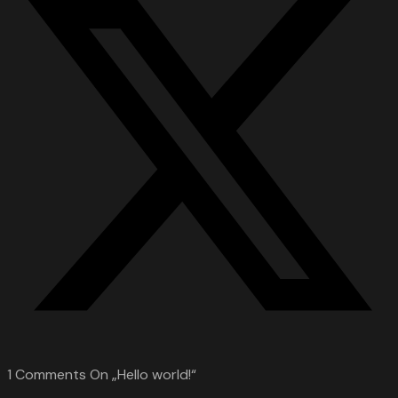
1
Comments On
„Hello world!“