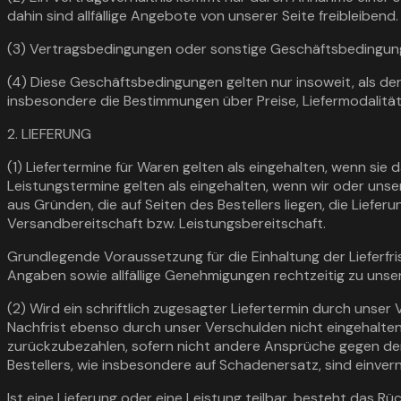
dahin sind allfällige Angebote von unserer Seite freibleibend.
(3) Vertragsbedingungen oder sonstige Geschäftsbedingungen
(4) Diese Geschäftsbedingungen gelten nur insoweit, als der
insbesondere die Bestimmungen über Preise, Liefermodalitäten
2. LIEFERUNG
(1) Liefertermine für Waren gelten als eingehalten, wenn si
Leistungstermine gelten als eingehalten, wenn wir oder unse
aus Gründen, die auf Seiten des Bestellers liegen, die Liefe
Versandbereitschaft bzw. Leistungsbereitschaft.
Grundlegende Voraussetzung für die Einhaltung der Lieferfri
Angaben sowie allfällige Genehmigungen rechtzeitig zu unser
(2) Wird ein schriftlich zugesagter Liefertermin durch uns
Nachfrist ebenso durch unser Verschulden nicht eingehalten, 
zurückzubezahlen, sofern nicht andere Ansprüche gegen den
Bestellers, wie insbesondere auf Schadenersatz, sind einverne
Ist eine Lieferung oder eine Leistung teilbar, besteht das R