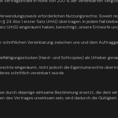
eine Vertragsstrafe in Höhe von 200 % der vereinbarten Verg
 Verwendungszweck erforderlichen Nutzungsrechte. Soweit nich
§ 24 Abs 1 erster Satz UrhG) übertragen. In jedem Fall bleibe
atz UrhG) eingeräumt haben, berechtigt, unsere Entwürfe un
er schriftlichen Vereinbarung zwischen uns und dem Auftragg
rvielfältigungsstücken (Hard- und Softcopies) als Urheber gen
echte eingeräumt, nicht jedoch die Eigentumsrechte übertra
eres schriftlich vereinbart wurde.
 sie durch diejenige wirksame Bestimmung ersetzt, die dem 
 des Vertrages unwirksam sein, wird dadurch die Gültigkeit 