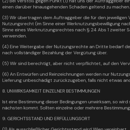
(2) Bei Verstoß gegen Punkt (1) hat uns der Auftraggeber 
einen darüber hinausgehenden Schaden geltend zu machen.
(3) Wir übertragen dem Auftraggeber die für den jeweiligen
Nutzungsrecht (im Sinne einer Werknutzungsbewilligung nach 
Sinne eines Werknutzungsrechtes nach § 24 Abs 1 zweiter S
verwenden.
(4) Eine Weitergabe der Nutzungsrechte an Dritte bedarf d
nach vollständiger Bezahlung der Vergütung über.
(5) Wir sind berechtigt, aber nicht verpflichtet, auf den Ve
(6) An Entwürfen und Reinzeichnungen werden nur Nutzungsr
Lieferung unbeschädigt zurückzugeben, falls nicht etwas and
8. UNWIRKSAMKEIT EINZELNER BESTIMMUNGEN
Ist eine Bestimmung dieser Bedingungen unwirksam, so wird
nächsten kommt. Sollten einzelne oder mehrere Bestimmungen
9. GERICHTSSTAND UND ERFÜLLUNGSORT
(1) Als ausschließlicher Gerichtsstand wird Wien vereinbart.