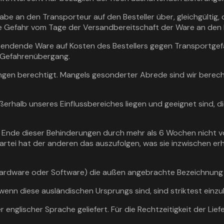
be an den Transporteur auf den Besteller über, gleichgültig, 
 Gefahr vom Tage der Versandbereitschaft der Ware an den B
ersendende Ware auf Kosten des Bestellers gegen Transportgefah
n Gefahrenübergang.
ungen berechtigt. Mangels gesonderter Abrede sind wir berechti
außerhalb unseres Einflussbereiches liegen und geeignet sind,
in Ende dieser Behinderungen durch mehr als 6 Wochen nicht v
artei hat der anderen das auszufolgen, was sie inzwischen er
 (Hardware oder Software) die außen angebrachte Bezeichnung
enn diese ausländischen Ursprungs sind, sind striktest einzu
 englischer Sprache geliefert. Für die Rechtzeitigkeit der L