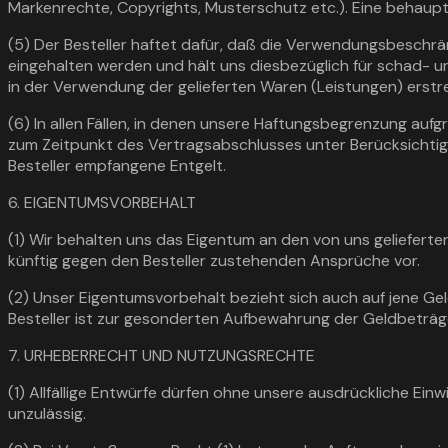
Markenrechte, Copyrights, Musterschutz etc.). Eine behaupt
(5) Der Besteller haftet dafür, daß die Verwendungsbeschr
eingehalten werden und hält uns diesbezüglich für schad- u
in der Verwendung der gelieferten Waren (Leistungen) erstr
(6) In allen Fällen, in denen unsere Haftungsbegrenzung auf
zum Zeitpunkt des Vertragsabschlusses unter Berücksichti
Besteller empfangene Entgelt.
6. EIGENTUMSVORBEHALT
(1) Wir behalten uns das Eigentum an den von uns gelieferte
künftig gegen den Besteller zustehenden Ansprüche vor.
(2) Unser Eigentumsvorbehalt bezieht sich auch auf jene Ge
Besteller ist zur gesonderten Aufbewahrung der Geldbeträge
7. URHEBERRECHT UND NUTZUNGSRECHTE
(1) Allfällige Entwürfe dürfen ohne unsere ausdrückliche Ein
unzulässig.