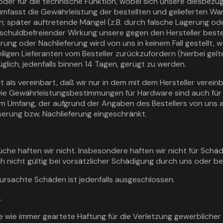
 oder für die technische Funktion, wobei sich unsere diesbez
 umfasst die Gewährleistung der bestellten und gelieferten Wa
später auftretende Mängel (z.B. durch falsche Lagerung ode
mit schuldbefreiender Wirkung unsere gegen den Hersteller be
ng oder Nachlieferung wird von uns in keinem Fall gestellt, w
ligen Lieferanten vom Besteller zurückzufordern (hierbei gelt
lich, jedenfalls binnen 14 Tagen, gerügt zu werden.
t als vereinbart, daß wir nur in dem mit dem Hersteller vere
Die Gewährleistungsbestimmungen für Hardware sind auch für
m Umfang, der aufgrund der Angaben des Bestellers von uns a
erung bzw. Nachlieferung eingeschränkt.
che haften wir nicht. Insbesondere haften wir nicht für Schäd
 nicht gültig bei vorsätzlicher Schädigung durch uns oder bei 
rursachte Schäden ist jedenfalls ausgeschlossen.
.
wie immer geartete Haftung für die Verletzung gewerblicher S