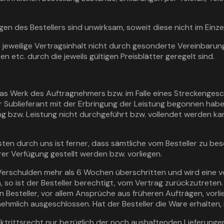
 des Bestellers sind unwirksam, soweit diese nicht im Einzel
 jeweilige Vertragsinhalt nicht durch gesonderte Vereinbarun
 etc. durch die jeweils gültigen Preisblätter geregelt sind.
e das Werk des Auftragnehmers bzw. im Falle eines Streckenge
r Sublieferant mit der Erbringung der Leistung begonnen haben
rung bzw. Leistung nicht durchgeführt bzw. vollendet werden kan
sten durch uns ist ferner, dass sämtliche vom Besteller zu b
er Verfügung gestellt werden bzw. vorliegen.
er Verschulden mehr als 6 Wochen überschritten und wird eine
so ist der Besteller berechtigt, vom Vertrag zurückzutreten. 
 Besteller, vor allem Ansprüche aus früheren Aufträgen, vor
hmlich ausgeschlossen. Hat der Besteller die Ware erhalten, is
ücktrittsrecht nur bezüglich der noch aushaftenden Lieferunge