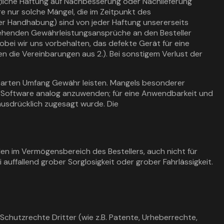
ügliche Haftung auf Nachbesserung oder Nachlieferung
re nur solche Mängel, die im Zeitpunkt des
r Handhabung) sind von jeder Haftung unsererseits
stehenden Gewährleistungsansprüche an den Besteller
obei wir uns vorbehalten, das defekte Gerät für eine
en die Vereinbarungen aus 2.). Bei sonstigem Verlust der
inbarten Umfang Gewähr leisten. Mangels besonderer
 Software analog anzuwenden; für eine Anwendbarkeit und
usdrücklich zugesagt wurde. Die
en im Vermögensbereich des Bestellers, auch nicht für
auffallend grober Sorglosigkeit oder grober Fahrlässigkeit.
chutzrechte Dritter (wie z.B. Patente, Urheberrechte,