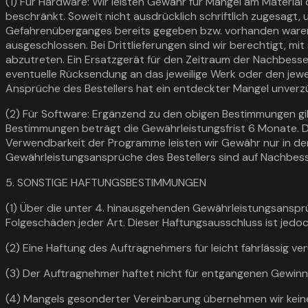
(1) Für Hardware: Wir leisten Gewähr für Mängel am Material
beschränkt. Soweit nicht ausdrücklich schriftlich zugesagt,
Gefahrenüberganges bereits gegeben bzw. vorhanden waren; 
ausgeschlossen. Bei Drittlieferungen sind wir berechtigt, 
abzutreten. Ein Ersatzgerät für den Zeitraum der Nachbesseru
eventuelle Rücksendung an das jeweilige Werk oder den jewei
Ansprüche des Bestellers hat ein entdeckter Mangel unverzüg
(2) Für Software: Ergänzend zu den obigen Bestimmungen gil
Bestimmungen beträgt die Gewährleistungsfrist 6 Monate. 
Verwendbarkeit der Programme leisten wir Gewähr nur in de
Gewährleistungsansprüche des Bestellers sind auf Nachbess
5. SONSTIGE HAFTUNGSBESTIMMUNGEN
(1) Über die unter 4. hinausgehenden Gewährleistungsansprü
Folgeschäden jeder Art. Dieser Haftungsausschluss ist jedoch
(2) Eine Haftung des Auftragnehmers für leicht fahrlässig ve
(3) Der Auftragnehmer haftet nicht für entgangenen Gewinn
(4) Mangels gesonderter Vereinbarung übernehmen wir keine 