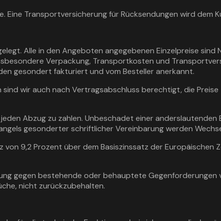
e. Eine Transportversicherung für Rücksendungen wird dem K
tgelegt. Alle in den Angeboten angegebenen Einzelpreise sind 
sbesondere Verpackung, Transportkosten und Transportversic
en gesondert fakturiert und vom Besteller anerkannt.
 sind wir auch nach Vertragsabschluss berechtigt, die Preise
e jeden Abzug zu zahlen. Unbeschadet einer anderslautenden
Mangels gesonderter schriftlicher Vereinbarung werden Wech
tz von 9,2 Prozent über dem Basiszinssatz der Europäischen 
frechnung gegen bestehende oder behauptete Gegenforderungen
he, nicht zurückzubehalten.