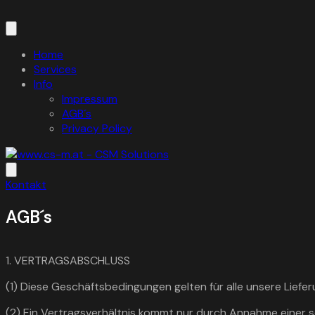
Zum
Inhalt
springen
Home
Services
Info
Impressum
AGB´s
Privacy Policy
Kontakt
AGB´s
1. VERTRAGSABSCHLUSS
(1) Diese Geschäftsbedingungen gelten für alle unsere Liefe
(2) Ein Vertragsverhältnis kommt nur durch Annahme einer sch